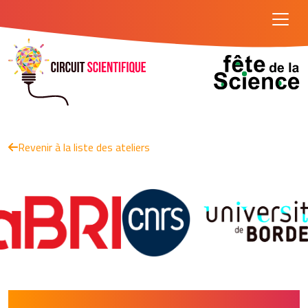
Revenir à la liste des ateliers
Le barman aveugle (Lycéens)