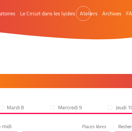
ratoires
Le Circuit dans les lycées
Ateliers
Archives
FA
e des ateliers proposés en
Mardi 8
Mercredi 9
Jeudi 1
-midi
Places libres